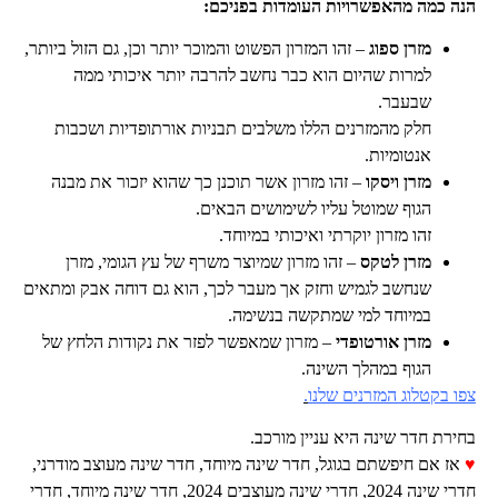
הנה כמה מהאפשרויות העומדות בפניכם:
מזרן ספוג
– זהו המזרון הפשוט והמוכר יותר וכן, גם הזול ביותר,
למרות שהיום הוא כבר נחשב להרבה יותר איכותי ממה
שבעבר.
חלק מהמזרנים הללו משלבים תבניות אורתופדיות ושכבות
אנטומיות.
מזרן ויסקו
– זהו מזרון אשר תוכנן כך שהוא יזכור את מבנה
הגוף שמוטל עליו לשימושים הבאים.
זהו מזרון יוקרתי ואיכותי במיוחד.
מזרן לטקס
– זהו מזרון שמיוצר משרף של עץ הגומי, מזרן
שנחשב לגמיש וחזק אך מעבר לכך, הוא גם דוחה אבק ומתאים
במיוחד למי שמתקשה בנשימה.
מזרן אורטופדי
– מזרון שמאפשר לפזר את נקודות הלחץ של
הגוף במהלך השינה.
צפו בקטלוג המזרנים שלנו
.
בחירת חדר שינה היא עניין מורכב.
♥
אז אם חיפשתם בגוגל, חדר שינה מיוחד, חדר שינה מעוצב מודרני,
חדרי שינה 2024, חדרי שינה מעוצבים 2024,
חדר שינה מיוחד, חדרי