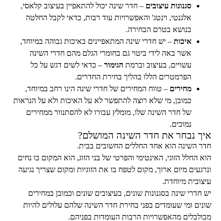
סגנונות עיצובים
– חדר שינה יכול להתאפיין בעיצוב קלאסי,
אלגנטי, וינטג' והאפשרויות עוד רבות, כדאי לקבל החלטה
בנושא בטרם הבחירה.
איכות
– יש חדרי שינה המתאפיינים באיכות גבוהה במיוחד,
אשר באה לידי ביטוי גם בחומרי הגלם מהם חדרי השינה
עשויים, בעיצוב וברמת
הגימור
– כדאי לשים דגש על כל
הפרמטרים הללו בהליך בחירת החדרים.
מחירים
– טווח המחירים של חדרי שינה הינו רחב במיוחד,
כמובן, מי שלא רוצה להתפשר לא על האיכות ולא על הנראות
של חדר השינה שלו, מומלץ עבורו לא להסתנוור ממחירים
נמוכים.
איך נבחר את חדר השינה המושלם?
חדר השינה הוא אחד החללים החשובים בבית.
הוא החלל הזוגי, האינטימי והפרטי של בני הזוג, הוא המקום בו נחים
ונרגעים מיום ארוך, מקום לטפח בו את הזוגיות ומקום שצריך נגיעה
עיצובית מיוחדת.
יש חדרי שינה בסגנונות שונים, בעיצובים שונים וכמובן במחירים
שונים ומי שעומדים בפני בחירת חדר השינה שלהם עלולים להיות
מבולבלים מהאפשרויות הרבות העומדות בפניהם.