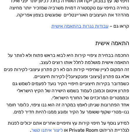
חיפוי של עץ במבוק ייקח את האווירה בחלל לכיוון יותר יפני ואילו
בחירה בחיפוי עם טקסטורה דמוית משרביה שמזכיר יותר מחיצה
מהדהד את העיצובים האוריינטליים שפוגשים בצפון אפריקה.
קראו גם –
עבודות נגרות בהתאמה אישית
התאמה אישית
החכמה בבחירת ציפויי קירות היא לבוא בראש פתוח ולא לוותר על
התאמה אישית מושלמת לחלל אותו רוצים לעצב.
זה המקום לציין שחיפויי קירות הם לא רק פתרון עיצובי לקירות פנים
אלא גם פתרון (עיצובי ופונקציונלי) לקירות חיצוניים.
כשמדובר בקירות חיצוניים חיפויי הקיר נועד לפעמים לשמש גם
פתרון איטום וכמובן לעמוד בשמש הישירה של הקיץ הישראלי
ובממטרים המרוכזים של החורף הישראלי.
אחד הפתרונות שניתן לאמץ במקרה זה הוא ננו ציפוי, כלומר חומר
ננו-מטרי שקוף ששומר על הקיר ומונע ממנו להיות חדיר למים.
למידע נוסף על חיפוי קירות עץ וחיפויים אחרים אתם יכולים לפנות
לגלריית הריהוט Private Room או
ליצור איתנו קשר
.