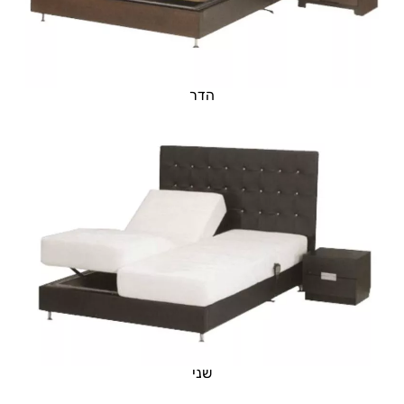
הדר
שני