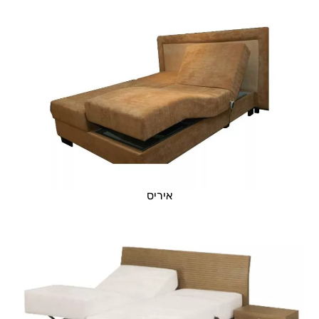
איריס