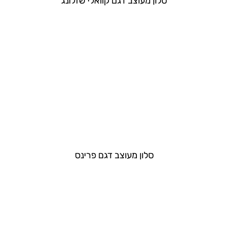
סלון מעוצב דגם קוואלי שזלונג​
סלון מעוצב דגם פרינס