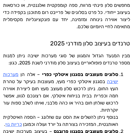
מחפשים סלון פינתי מרווח, ספה קומפקטית ואלגנטית, או כורסאות
בעיצוב ייחודי. כל פרט בסלונים של פרייבט רום מתוכנן בקפידה כדי
ליצור אווירה נינוחה ומזמינה, יחד עם פונקציונליות מקסימלית
מתאימה לחיי היומיום שלכם.
טרנדים בעיצוב סלון מודרני 2025
מבין המנעד הגדול והמגוון של סוגי מערכות ישיבה ניתן למנות
מספר טרנדים פופולאריים בעיצוב סלון מודרני לשנת 2025, כגון:
סלונים מעוצבים בסגנון איטלקי כפרי
– אלה הן
מערכות
ישיבה
בסגנון איטלקי כפרי מעץ, מעוצבות בעיקר על טהרת
העץ החום. ניתן לרכוש סלון מעוצב מעץ חום ליצירת אווירה
חמה וכפרית בבית בניחוח איטלקי. אם רצונכם לגוון, אפשר
לרכוש שולחן חום בהיר או כהה מלבני, ואיתו לשלב ספות עור
יוקרתיות.
בנוסף ניתן להשלים את הסט עם שזלונג – הספה האיטלקית
האותנטית, המזכירה בצורתה גל יורד ועולה וכמובן
כריות נוי
.
סלונים מעוצבים בסגנון פרובנס
–
בעיצוב
מערכות ישיבה