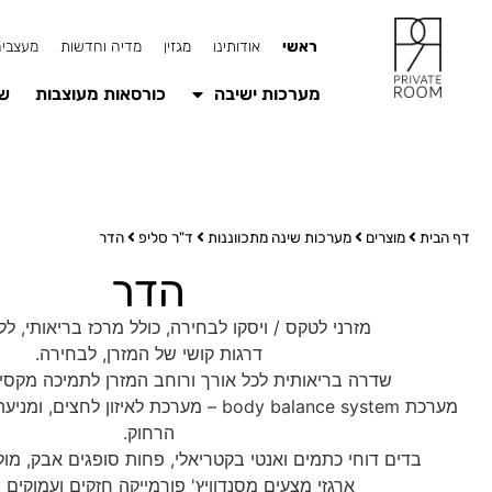
ראשי
אודותינו
מגזין
מדיה וחדשות
מעצבים
מערכות ישיבה
כורסאות מעוצבות
שו
דף הבית
מוצרים
מערכות שינה מתכווננות
ד"ר סליפ
הדר
הדר
מזרני לטקס / ויסקו לבחירה, כולל מרכז בריאותי, לל
דרגות קושי של המזרן, לבחירה.
שדרה בריאותית לכל אורך ורוחב המזרן לתמיכה מקסימל
מערכת body balance system – מערכת לאיזון לח
הרחוק.
בדים דוחי כתמים ואנטי בקטריאלי, פחות סופגים אבק, מולי
ארגזי מצעים מסנדוויץ' פורמייקה חזקים ועמוקים 