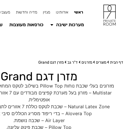
ראשי
אודותינו
מגזין
מדיה וחדשות
מעצבים
מערכות ישיבה
כורסאות מעוצבות
שו
דף הבית
מוצרים
מזרנים
ד"ר גב
מזרן דגם Grand
מזרן דגם Grand
מזרונים בעלי שכבת נוחות Pillow Top בשילוב לטקס המחולק ל-7 אזורי נוחות.
Multistar – מזר
אופטימלית.
Natural Latex Zone – שכבת לטקס כוללת 7 אזורים לתמיכה אופטימלית.
Alovera Top – בדי ריפוד מסריג הכוללים סיבי אלוורה.
Air Layer – שכבה נושמת.
Pillow Top – שכבת פינוק עליונה.