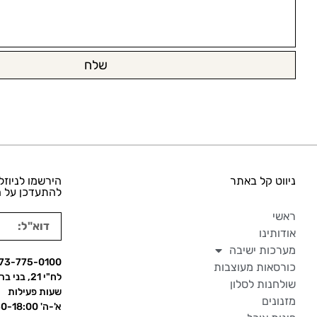
שלח
ניווט קל באתר
הירשמו לניוזל
להתעדכן על ה
ראשי
אודותינו
מערכות ישיבה
73-775-0100
כורסאות מעוצבות
לח"י 21, בני ברק
שולחנות לסלון
שעות פעילות
מזנונים
א'-ה' 09:30-18:00